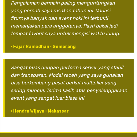
Pengalaman bermain paling menguntungkan
yang pernah saya rasakan tahun ini. Variasi
fiturnya banyak dan event hoki ini terbukti
memanjakan para anggotanya. Pasti bakal jadi
tempat favorit saya untuk mengisi waktu luang.
• Fajar Ramadhan • Semarang
Sangat puas dengan performa server yang stabil
dan transparan. Modal receh yang saya gunakan
bisa berkembang pesat berkat multiplier yang
sering muncul. Terima kasih atas penyelenggaraan
event yang sangat luar biasa ini
• Hendra Wijaya • Makassar